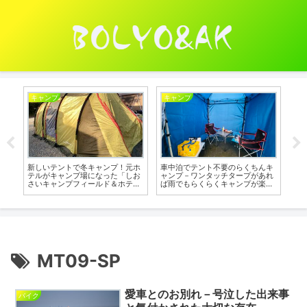
キャンプ
キャンプ
キ
！
新しいテントで冬キャンプ！元ホ
車中泊でテント不要のらくちんキ
バ
テルがキャンプ場になった「しお
ャンプ－ワンタッチタープがあれ
車
さいキャンプフィールド＆ホテ
ば雨でもらくらくキャンプが楽し
ー
ル」へ
める！
MT09-SP
愛車とのお別れ－号泣した出来事
バイク